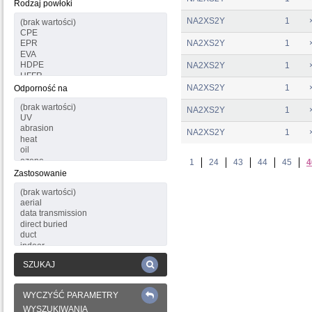
Rodzaj powłoki
NA2XS2Y
1
NA2XS2Y
1
NA2XS2Y
1
NA2XS2Y
1
Odporność na
NA2XS2Y
1
NA2XS2Y
1
1
24
43
44
45
4
Zastosowanie
SZUKAJ
WYCZYŚĆ PARAMETRY
WYSZUKIWANIA