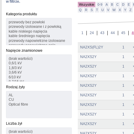
w filtrze.
Wszystkie
0-9
A
B
C
D
E
Q
R
S
T
U
V
W
X
Y
Z
Kategoria produktu
1
24
43
44
45
4
NA2XS(FL)2Y
1
Napięcie znamionowe
NA2XS2Y
1
NA2XS2Y
1
NA2XS2Y
1
NA2XS2Y
1
Rodzaj żyły
NA2XS2Y
1
NA2XS2Y
1
NA2XS2Y
1
Liczba żył
NA2XS2Y
1
NA2XS2Y
1