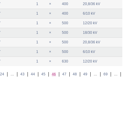
Y
1
×
400
20,8/36 kV
Y
1
×
400
6/10 kV
Y
1
×
500
12/20 kV
Y
1
×
500
18/30 kV
Y
1
×
500
20,8/36 kV
Y
1
×
500
6/10 kV
Y
1
×
630
12/20 kV
24
…
43
44
45
46
47
48
49
…
69
…