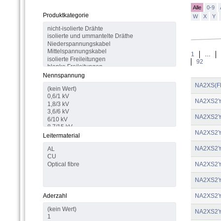
Alle
0-9
Produktkategorie
W
X
Y
1
…
92
Nennspannung
NA2XS(F
NA2XS2
NA2XS2
NA2XS2
Leitermaterial
NA2XS2
NA2XS2
NA2XS2
Aderzahl
NA2XS2
NA2XS2