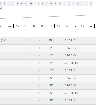
A
B
C
D
E
F
G
H
I
J
K
L
M
N
O
P
Q
R
S
T
U
V
Z
24
…
43
44
45
46
47
48
49
…
69
…
L)2Y
1
×
95
6/10 kV
Y
1
×
120
12/20 kV
Y
1
×
120
18/30 kV
Y
1
×
120
20,8/36 kV
Y
1
×
120
6/10 kV
Y
1
×
150
12/20 kV
Y
1
×
150
18/30 kV
Y
1
×
150
20,8/36 kV
Y
1
×
150
6/10 kV