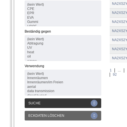
NA2XS2
NA2XS2
NA2XS2
NA2XS2
Beständig gegen
NA2XS2
NA2XS2
NA2XS2
Verwendung
1
…
92
SUCHE
ECKDATEN LÖSCHEN