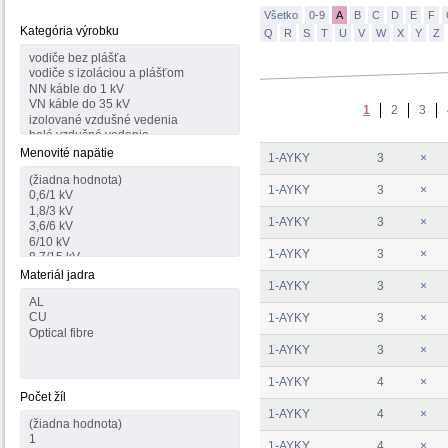
Všetko
0-9
A
B
C
D
E
F
Kategória výrobku
Q
R
S
T
U
V
W
X
Y
Z
1
2
3
Menovité napätie
1-AYKY
3
×
1-AYKY
3
×
1-AYKY
3
×
1-AYKY
3
×
Materiál jadra
1-AYKY
3
×
1-AYKY
3
×
1-AYKY
3
×
1-AYKY
4
×
Počet žíl
1-AYKY
4
×
1-AYKY
4
×