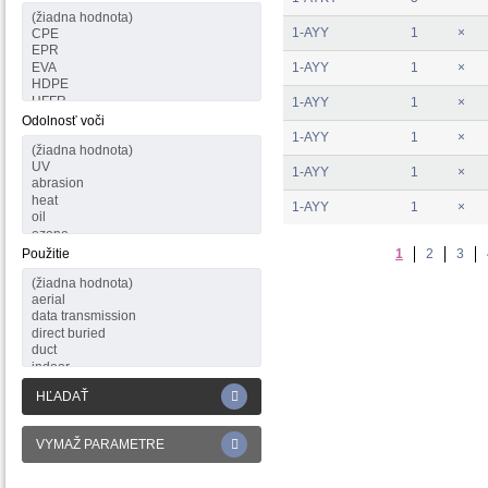
1-AYY
1
×
1-AYY
1
×
1-AYY
1
×
Odolnosť voči
1-AYY
1
×
1-AYY
1
×
1-AYY
1
×
Použitie
1
2
3
HĽADAŤ
VYMAŽ PARAMETRE