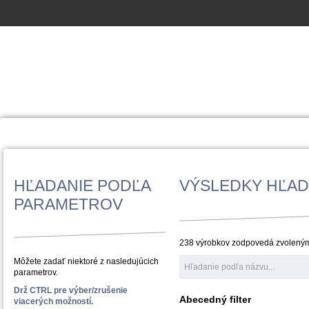
HĽADANIE PODĽA
VÝSLEDKY HĽAD
PARAMETROV
238 výrobkov zodpovedá zvolený
Môžete zadať niektoré z nasledujúcich
parametrov.
Drž CTRL pre výber/zrušenie
Abecedný filter
viacerých možností.