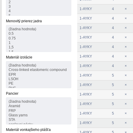
1-AYKY
4
×
1-AYKY
4
×
Menovitý prierez jadra
1-AYKY
4
×
1-AYKY
4
×
1-AYKY
4
×
1-AYKY
4
×
Materiál izolácie
1-AYKY
4
×
1-AYKY
5
×
1-AYKY
5
×
Pancier
1-AYKY
5
×
1-AYKY
5
×
1-AYKY
5
×
1-AYKY
5
×
Materiál vonkajšieho plášťa
1-AYKY
5
×