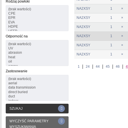
Rodzaj powłoki
NA2XSY
1
×
NA2XSY
1
×
NA2XSY
1
×
NA2XSY
1
×
Odporność na
NA2XSY
1
×
NA2XSY
1
×
1
24
44
45
46
4
Zastosowanie
SZUKAJ
WYCZYŚĆ PARAMETRY
WYSZUKIWANIA