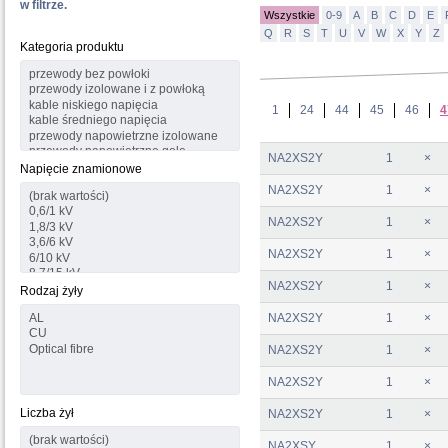
w filtrze.
Wszystkie
0-9
A
B
C
D
E
Q
R
S
T
U
V
W
X
Y
Z
Kategoria produktu
1
24
44
45
46
4
NA2XS2Y
1
×
Napięcie znamionowe
NA2XS2Y
1
×
NA2XS2Y
1
×
NA2XS2Y
1
×
NA2XS2Y
1
×
Rodzaj żyły
NA2XS2Y
1
×
NA2XS2Y
1
×
NA2XS2Y
1
×
Liczba żył
NA2XS2Y
1
×
NA2XSY
1
×