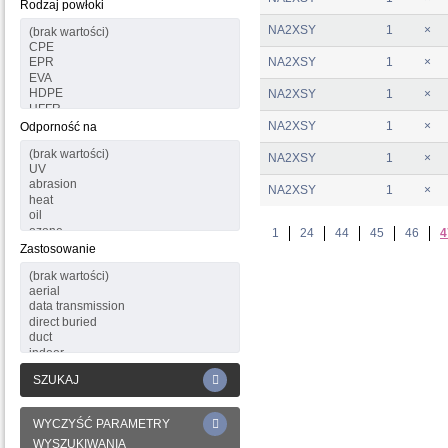
Rodzaj powłoki
NA2XSY
1
×
NA2XSY
1
×
NA2XSY
1
×
NA2XSY
1
×
Odporność na
NA2XSY
1
×
NA2XSY
1
×
1
24
44
45
46
4
Zastosowanie
SZUKAJ
WYCZYŚĆ PARAMETRY
WYSZUKIWANIA