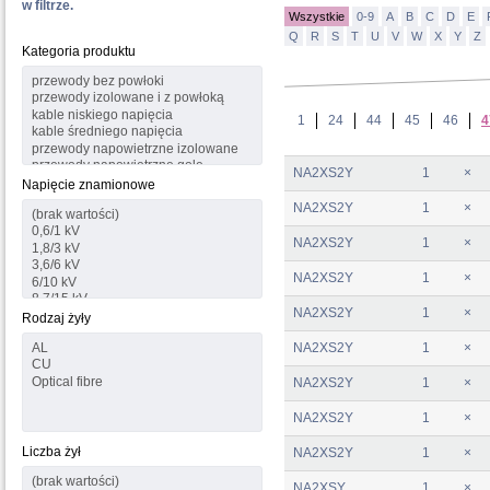
w filtrze.
Wszystkie
0-9
A
B
C
D
E
Q
R
S
T
U
V
W
X
Y
Z
Kategoria produktu
1
24
44
45
46
4
NA2XS2Y
1
×
Napięcie znamionowe
NA2XS2Y
1
×
NA2XS2Y
1
×
NA2XS2Y
1
×
NA2XS2Y
1
×
Rodzaj żyły
NA2XS2Y
1
×
NA2XS2Y
1
×
NA2XS2Y
1
×
Liczba żył
NA2XS2Y
1
×
NA2XSY
1
×