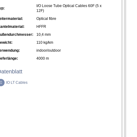
I/O Loose Tube Optical Cables 60F (5 x
yp:
12F)
eitermaterial:
Optical fibre
antelmaterial:
HFFR
ußendurchmesser:
10,4 mm
ewicht:
110 kg/km
erwendung:
indoor/outdoor
ieferlänge:
4000 m
atenblatt
IO LT Cables