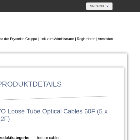
SPRACHE
te der Prysmian Gruppe
|
Link zum Administrator
|
Registrieren
|
Anmelden
PRODUKTDETAILS
I/O Loose Tube Optical Cables 60F (5 x
12F)
roduktkategorie:
indoor cables