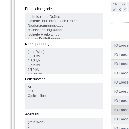
Alle
0-9
Produktkategorie
W
X
Y
Nennspannung
I/O Loose
I/O Loose
I/O Loose
I/O Loose
Leitermaterial
I/O Loose
I/O Loose
I/O Loose
I/O Loose
Aderzahl
I/O Loose
I/O Loose