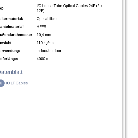
I/O Loose Tube Optical Cables 24F (2 x
yp:
12F)
eitermaterial:
Optical fibre
antelmaterial:
HFFR
ußendurchmesser:
10,4 mm
ewicht:
110 kg/km
erwendung:
indoor/outdoor
ieferlänge:
4000 m
atenblatt
IO LT Cables