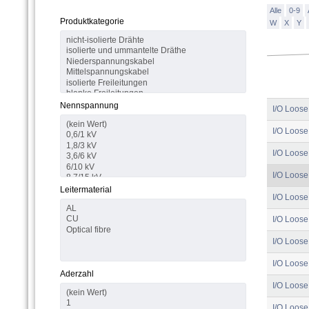
Alle
0-9
Produktkategorie
W
X
Y
Nennspannung
I/O Loose
I/O Loose
I/O Loose
I/O Loose
Leitermaterial
I/O Loose
I/O Loose
I/O Loose
I/O Loose
Aderzahl
I/O Loose
I/O Loose