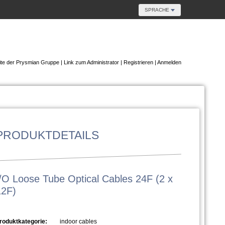
SPRACHE
te der Prysmian Gruppe
|
Link zum Administrator
|
Registrieren
|
Anmelden
PRODUKTDETAILS
I/O Loose Tube Optical Cables 24F (2 x
12F)
roduktkategorie:
indoor cables