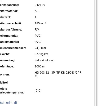
ennspannung:
0,6/1 kV
eitermaterial:
AL
derzahl:
1
eiterquerschnitt:
185 mm²
eiterausführung:
RM
soliermaterial:
PVC
antelmaterial:
PVC
ußendurchmesser:
24,0 mm
ewicht:
877 kg/km
erwendung:
indoor/outdoor
ieferlänge:
1000 m
HD 603 S2 - 3P (TP-KB-02/03) [CPR
ormen:
E]
leifrei
iefste
-5°C
erlegetemperatur:
atenblatt