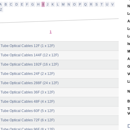
A
B
C
D
E
F
G
H
I
J
K
L
M
N
O
P
Q
R
S
T
U
V
N
Z
L
A
L
1
L
I
 Tube Optical Cables 12F (1 x 12F)
M
 Tube Optical Cables 144F (12 x 12F)
A
 Tube Optical Cables 192F (16 x 12F)
G
 Tube Optical Cables 24F (2 x 12F)
V
L
 Tube Optical Cables 288F (24 x 12F)
N
 Tube Optical Cables 36F (3 x 12F)
B
 Tube Optical Cables 48F (4 x 12F)
T
 Tube Optical Cables 60F (5 x 12F)
V
 Tube Optical Cables 72F (6 x 12F)
D
 Tube Optical Cables 96F (8 x 12F)