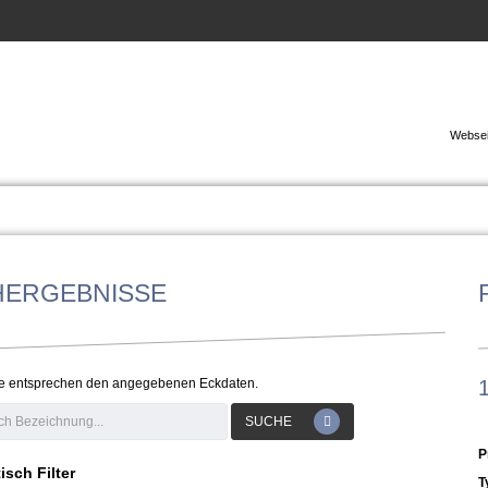
Websei
HERGEBNISSE
e entsprechen den angegebenen Eckdaten.
SUCHE
P
isch Filter
T