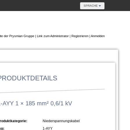
SPRACHE
te der Prysmian Gruppe
|
Link zum Administrator
|
Registrieren
|
Anmelden
PRODUKTDETAILS
1-AYY 1 × 185 mm² 0,6/1 kV
roduktkategorie:
Niederspannungskabel
yp:
1-AYY