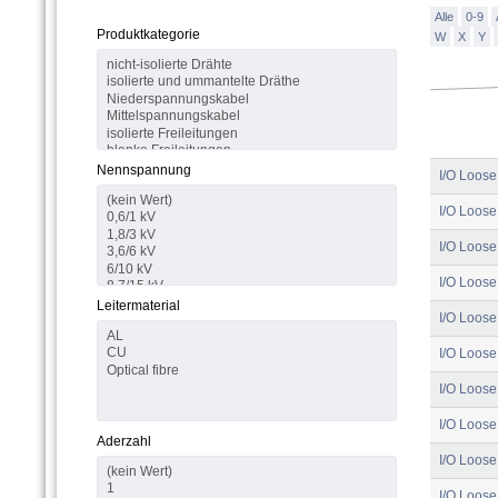
Alle
0-9
Produktkategorie
W
X
Y
Nennspannung
I/O Loose
I/O Loose
I/O Loose
I/O Loose
Leitermaterial
I/O Loose
I/O Loose
I/O Loose
I/O Loose
Aderzahl
I/O Loose
I/O Loose