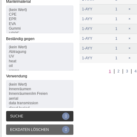
Mantelmaterial
1-AYY
1
×
1-AYY
1
×
1-AYY
1
×
1-AYY
1
×
Beständig gegen
1-AYY
1
×
1-AYY
1
×
1
2
3
4
Verwendung
SUCHE
ECKDATEN LÖSCHEN