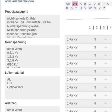
oder auszuscheiden.
Alle
0-9
A
B
C
D
E
F
G
R
S
T
U
V
W
X
Y
Z
Produktkategorie
1
2
3
4
1-AYKY
3
×
Nennspannung
1-AYKY
3
×
1-AYKY
3
×
1-AYKY
3
×
1-AYKY
3
×
Leitermaterial
1-AYKY
3
×
1-AYKY
3
×
1-AYKY
4
×
Aderzahl
1-AYKY
4
×
1-AYKY
4
×